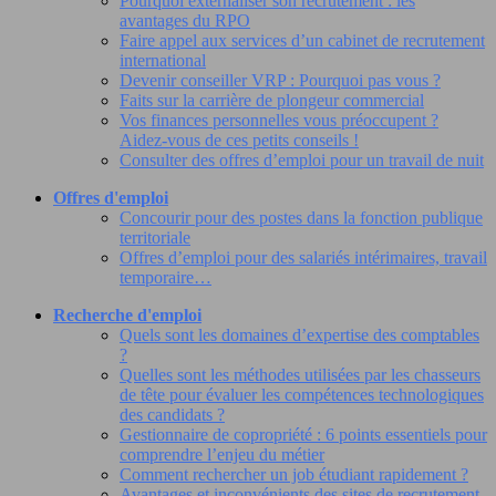
Pourquoi externaliser son recrutement : les
avantages du RPO
Faire appel aux services d’un cabinet de recrutement
international
Devenir conseiller VRP : Pourquoi pas vous ?
Faits sur la carrière de plongeur commercial
Vos finances personnelles vous préoccupent ?
Aidez-vous de ces petits conseils !
Consulter des offres d’emploi pour un travail de nuit
Offres d'emploi
Concourir pour des postes dans la fonction publique
territoriale
Offres d’emploi pour des salariés intérimaires, travail
temporaire…
Recherche d'emploi
Quels sont les domaines d’expertise des comptables
?
Quelles sont les méthodes utilisées par les chasseurs
de tête pour évaluer les compétences technologiques
des candidats ?
Gestionnaire de copropriété : 6 points essentiels pour
comprendre l’enjeu du métier
Comment rechercher un job étudiant rapidement ?
Avantages et inconvénients des sites de recrutement