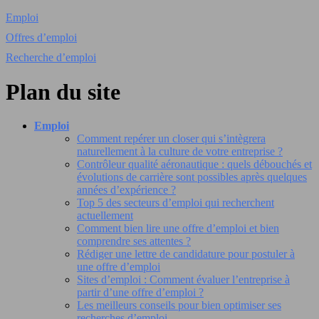
Emploi
Offres d’emploi
Recherche d’emploi
Plan du site
Emploi
Comment repérer un closer qui s’intègrera
naturellement à la culture de votre entreprise ?
Contrôleur qualité aéronautique : quels débouchés et
évolutions de carrière sont possibles après quelques
années d’expérience ?
Top 5 des secteurs d’emploi qui recherchent
actuellement
Comment bien lire une offre d’emploi et bien
comprendre ses attentes ?
Rédiger une lettre de candidature pour postuler à
une offre d’emploi
Sites d’emploi : Comment évaluer l’entreprise à
partir d’une offre d’emploi ?
Les meilleurs conseils pour bien optimiser ses
recherches d’emploi